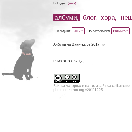
Unlogged
(влез)
албуми,
блог,
хора,
не
По години:
2017 ^
По потребител:
Ваничка ^
Албуми на Ваничка от 2017г.
(0)
няма отговарящи;
Всички материали на този сайт са собственос
photo.drundrun.org v20111205