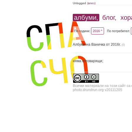
Unlogged
(влез)
албуми,
блог,
хор
По години:
2016 ^
По потребител:
Албуми на Ваничка от 2016г.
(0)
няма отговарящи;
Всички материали на този сайт са
photo.drundrun.org v20111205