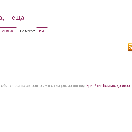
а,
неща
Ваничка ^
По място:
USA ^
 собственост на авторите им и са лицензирани под
Криейтив Комънс договор
.