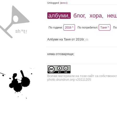
Unlogged
(влез)
албуми,
блог,
хора,
не
По години:
2016 ^
По потребител:
Таня ^
По
Албуми на Таня от 2016г.
(0)
няма отговарящи;
Всички материали на този сайт са собственос
photo.drundrun.org v20111205