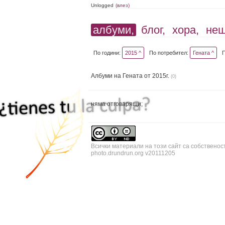
Unlogged
(влез)
албуми,
блог,
хора,
не
По години:
2015 ^
По потребител:
Гената ^
Албуми на Гената от 2015г.
(0)
няма отговарящи;
Всички материали на този сайт са собственос
photo.drundrun.org v20111205