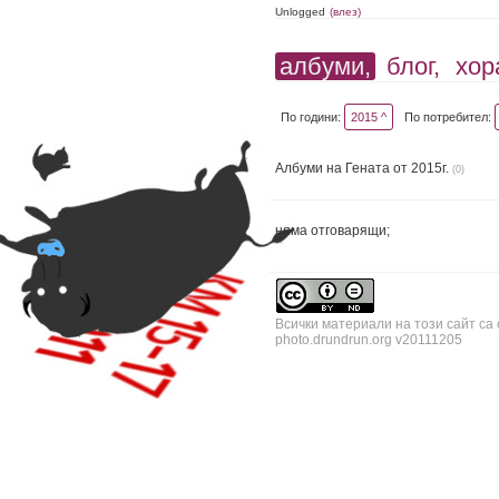
Unlogged
(влез)
албуми,
блог,
хор
По години:
2015 ^
По потребител:
Албуми на Гената от 2015г.
(0)
няма отговарящи;
Всички материали на този сайт са
photo.drundrun.org v20111205