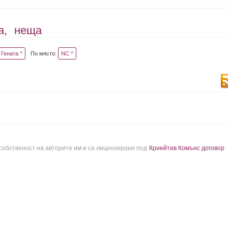
а,
неща
Гената ^
По място:
NC ^
 собственост на авторите им и са лицензирани под
Криейтив Комънс договор
.