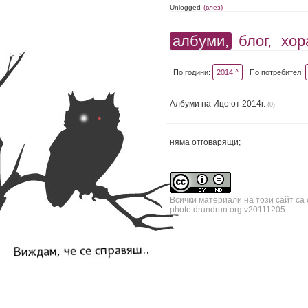
Unlogged
(влез)
албуми,
блог,
хор
По години:
2014 ^
По потребител:
Албуми на Ицо от 2014г.
(0)
няма отговарящи;
Всички материали на този сайт са
photo.drundrun.org v20111205