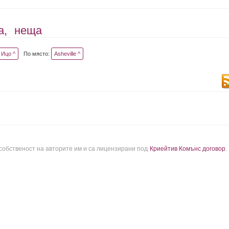
а,
неща
Ицо ^
По място:
Asheville ^
 собственост на авторите им и са лицензирани под
Криейтив Комънс договор
.