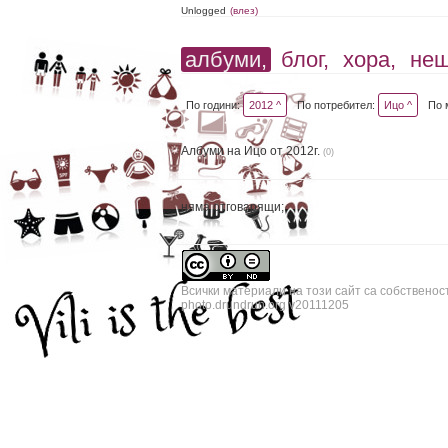
Unlogged
(влез)
албуми,
блог,
хора,
не
По години:
2012 ^
По потребител:
Ицо ^
По 
Албуми на Ицо от 2012г.
(0)
няма отговарящи;
Всички материали на този сайт са собственос
photo.drundrun.org v20111205