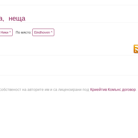
а,
неща
Ники ^
По място:
Eindhoven ^
 собственост на авторите им и са лицензирани под
Криейтив Комънс договор
.