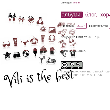
Unlogged
(влез)
албуми,
блог,
хор
По години:
2010 ^
По потребител:
Албуми на Ники от 2010г.
(0)
няма отговарящи;
Всички материали на този сайт са
photo.drundrun.org v20111205