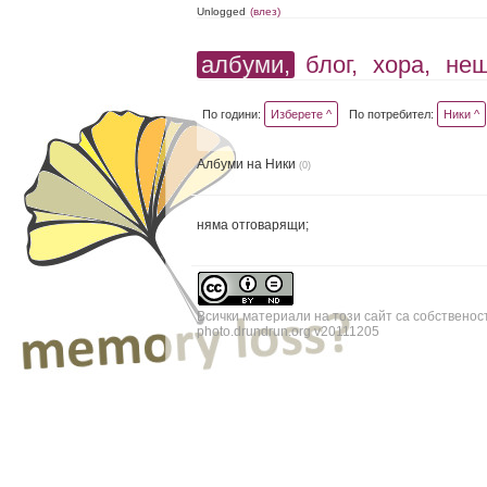
Unlogged
(влез)
албуми,
блог,
хора,
не
По години:
Изберете ^
По потребител:
Ники ^
Албуми на Ники
(0)
няма отговарящи;
Всички материали на този сайт са собственос
photo.drundrun.org v20111205