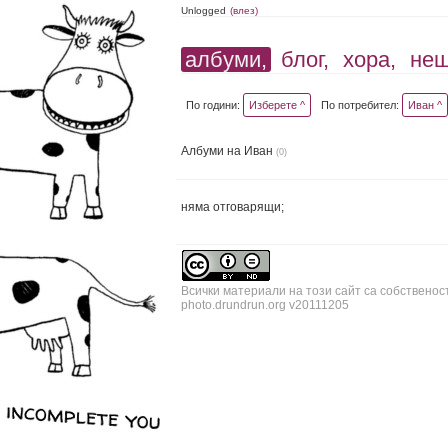
Unlogged
(влез)
албуми,
блог,
хора,
не
По години:
Изберете ^
По потребител:
Иван ^
Албуми на Иван
(0)
няма отговарящи;
Всички материали на този сайт са собственос
photo.drundrun.org v20111205