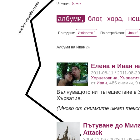
Unlogged
(влез)
албуми,
блог,
хора,
не
По години:
Изберете ^
По потребител:
Иван ^
Албуми на Иван
(5)
Елена и Иван н
2011-08-11 / 2011-08-2
Херцеговина
,
Хърватия
от
Иван
, 486 снимки, 9
Вълнуващото ни пътешествие в У
Хърватия.
(Много от снимките имат текс
Пътуване до Мила
Attack
2009-11-06 / 2009-11-09 мя