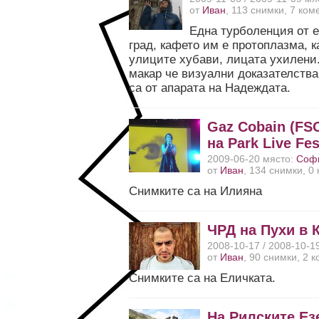
от
Иван
, 113 снимки, 7 ко
Една турболенция от 
град, кафето им е протоплазма, 
улиците хубави, лицата ухилени
макар че визуални доказателства
са от апарата на Надеждата.
Gaz Cobain (FSO
на Park Live Fes
2009-06-20 място:
Соф
от
Иван
, 134 снимки, 0
Снимките са на Илияна
ЧРД на Пухи в 
2008-10-17 / 2008-10-1
от
Иван
, 90 снимки, 2 
Снимките са на Еличката.
На Рилските Ез