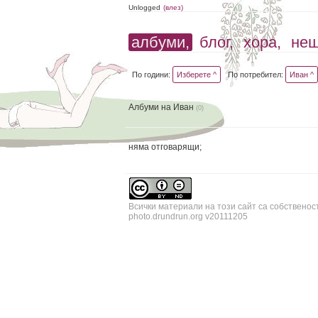
Unlogged
(влез)
албуми,
блог,
хора,
не
По години:
Изберете ^
По потребител:
Иван ^
Албуми на Иван
(0)
няма отговарящи;
Всички материали на този сайт са собственос
photo.drundrun.org v20111205