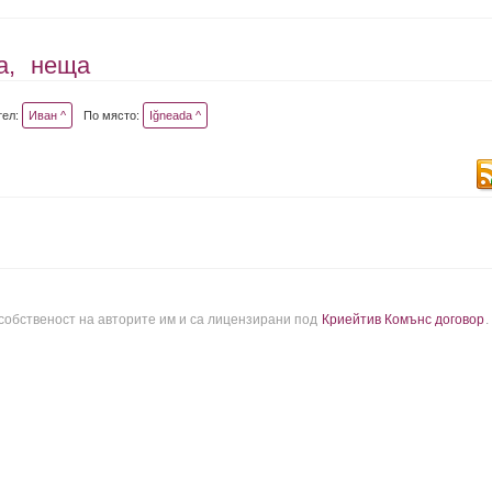
а,
неща
тел:
Иван ^
По място:
Iğneada ^
 собственост на авторите им и са лицензирани под
Криейтив Комънс договор
.