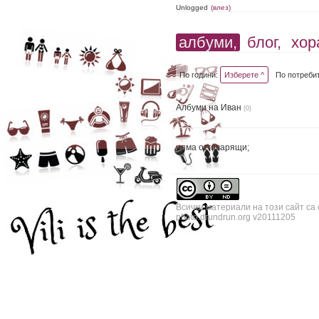
Unlogged
(влез)
албуми,
блог,
хор
По години:
Изберете ^
По потреби
Албуми на Иван
(0)
няма отговарящи;
Всички материали на този сайт са
photo.drundrun.org v20111205