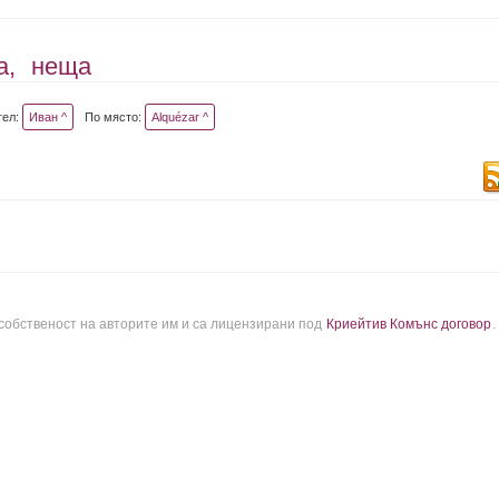
а,
неща
тел:
Иван ^
По място:
Alquézar ^
 собственост на авторите им и са лицензирани под
Криейтив Комънс договор
.