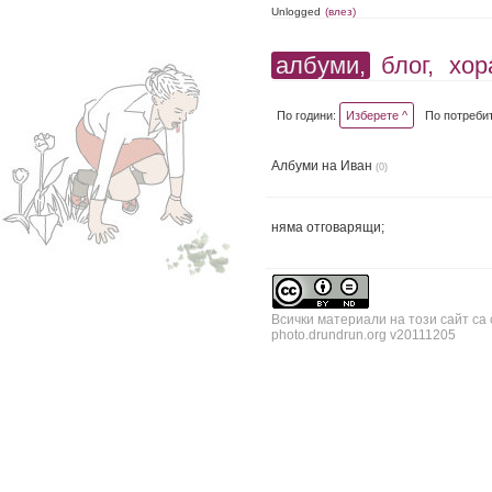
Unlogged
(влез)
албуми,
блог,
хор
По години:
Изберете ^
По потреби
Албуми на Иван
(0)
няма отговарящи;
Всички материали на този сайт са
photo.drundrun.org v20111205