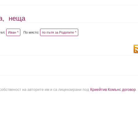
а,
неща
тел:
Иван ^
По място:
по пътя за Родопите ^
 собственост на авторите им и са лицензирани под
Криейтив Комънс договор
.