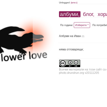
Unlogged
(влез)
албуми,
блог,
хор
По години:
Изберете ^
По потреби
Албуми на Иван
(0)
няма отговарящи;
Всички материали на този сайт са
photo.drundrun.org v20111205