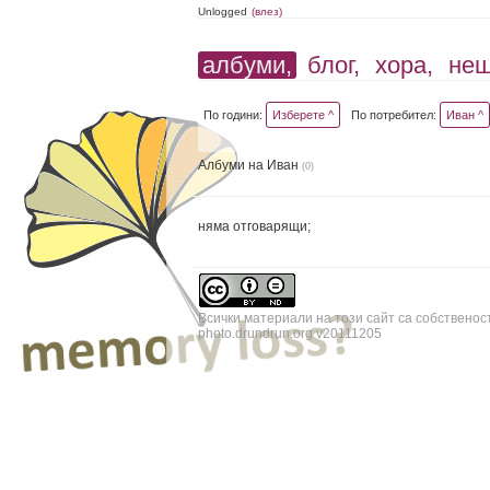
Unlogged
(влез)
албуми,
блог,
хора,
не
По години:
Изберете ^
По потребител:
Иван ^
Албуми на Иван
(0)
няма отговарящи;
Всички материали на този сайт са собственос
photo.drundrun.org v20111205