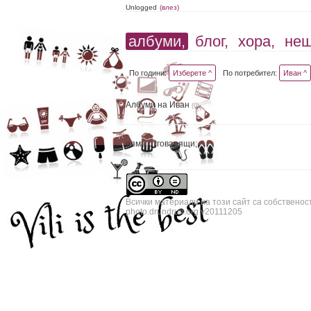
Unlogged
(влез)
албуми,
блог,
хора,
не
По години:
Изберете ^
По потребител:
Иван ^
Албуми на Иван
(0)
няма отговарящи;
Всички материали на този сайт са собственос
photo.drundrun.org v20111205