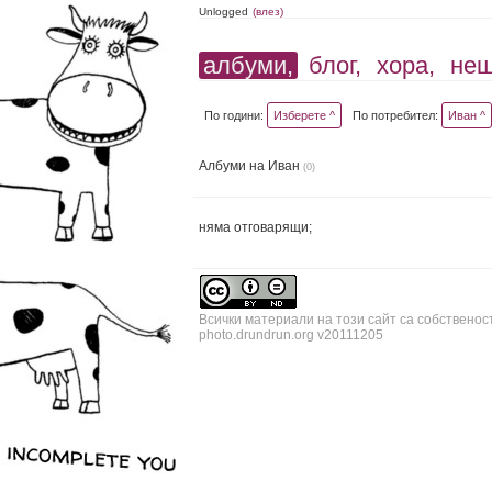
Unlogged
(влез)
албуми,
блог,
хора,
не
По години:
Изберете ^
По потребител:
Иван ^
Албуми на Иван
(0)
няма отговарящи;
Всички материали на този сайт са собственос
photo.drundrun.org v20111205