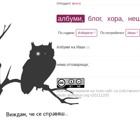
Unlogged
(влез)
албуми,
блог,
хора,
не
По години:
Изберете ^
По потребител:
Иван ^
Албуми на Иван
(0)
няма отговарящи;
Всички материали на този сайт са собственос
photo.drundrun.org v20111205