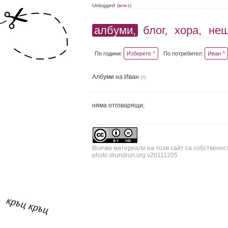
Unlogged
(влез)
албуми,
блог,
хора,
не
По години:
Изберете ^
По потребител:
Иван ^
Албуми на Иван
(0)
няма отговарящи;
Всички материали на този сайт са собственос
photo.drundrun.org v20111205