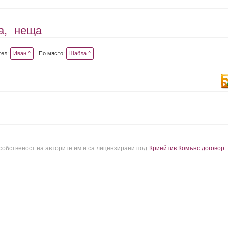
а,
неща
тел:
Иван ^
По място:
Шабла ^
 собственост на авторите им и са лицензирани под
Криейтив Комънс договор
.