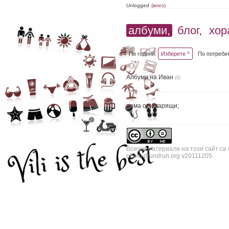
Unlogged
(влез)
албуми,
блог,
хор
По години:
Изберете ^
По потреби
Албуми на Иван
(0)
няма отговарящи;
Всички материали на този сайт са
photo.drundrun.org v20111205