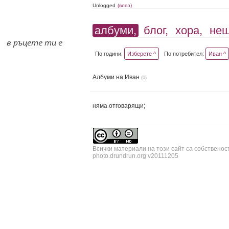
Unlogged
(влез)
албуми,
блог,
хора,
не
По години:
Изберете ^
По потребител:
Иван ^
Албуми на Иван
(0)
няма отговарящи;
Всички материали на този сайт са собственос
photo.drundrun.org v20111205