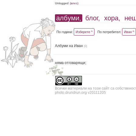
Unlogged
(влез)
албуми,
блог,
хора,
не
По години:
Изберете ^
По потребител:
Иван ^
Албуми на Иван
(0)
няма отговарящи;
Всички материали на този сайт са собственос
photo.drundrun.org v20111205