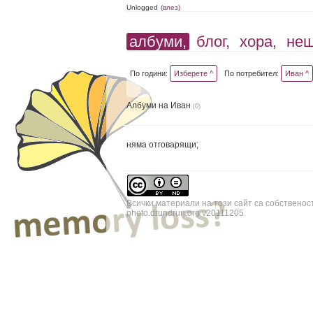
Unlogged
(влез)
албуми,
блог,
хора,
не
По години:
Изберете ^
По потребител:
Иван ^
Албуми на Иван
(0)
няма отговарящи;
Всички материали на този сайт са собственос
photo.drundrun.org v20111205