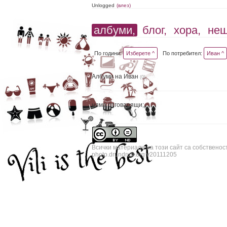
Unlogged
(влез)
албуми,
блог,
хора,
не
По години:
Изберете ^
По потребител:
Иван ^
Албуми на Иван
(0)
няма отговарящи;
Всички материали на този сайт са собственос
photo.drundrun.org v20111205