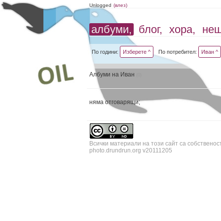
Unlogged
(влез)
албуми,
блог,
хора,
не
По години:
Изберете ^
По потребител:
Иван ^
Албуми на Иван
(0)
няма отговарящи;
Всички материали на този сайт са собственос
photo.drundrun.org v20111205