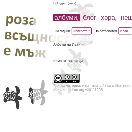
Unlogged
(влез)
албуми,
блог,
хора,
не
По години:
Изберете ^
По потребител:
Иван ^
Албуми на Иван
(0)
няма отговарящи;
Всички материали на този сайт са собственос
photo.drundrun.org v20111205