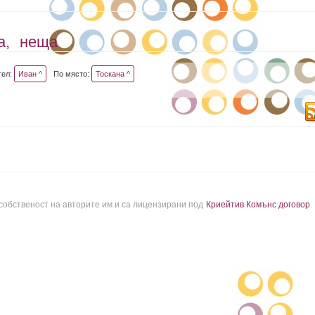
а,
неща
тел:
Иван ^
По място:
Тоскана ^
 собственост на авторите им и са лицензирани под
Криейтив Комънс договор
.