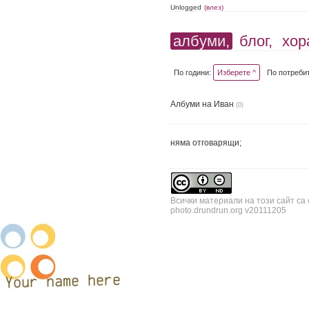
Unlogged
(влез)
албуми,
блог,
хор
По години:
Изберете ^
По потреби
Албуми на Иван
(0)
няма отговарящи;
Всички материали на този сайт са
photo.drundrun.org v20111205