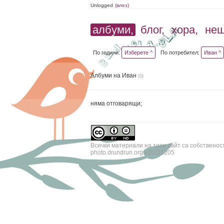
Unlogged
(влез)
албуми,
блог,
хора,
не
По години:
Изберете ^
По потребител:
Иван ^
Албуми на Иван
(0)
няма отговарящи;
Всички материали на този сайт са собственос
photo.drundrun.org v20111205