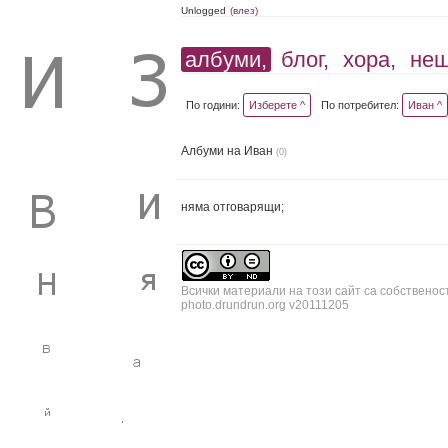
Unlogged
(влез)
албуми,
блог,
хора,
не
По години:
Изберете ^
По потребител:
Иван ^
Албуми на Иван
(0)
няма отговарящи;
Всички материали на този сайт са собственос
photo.drundrun.org v20111205