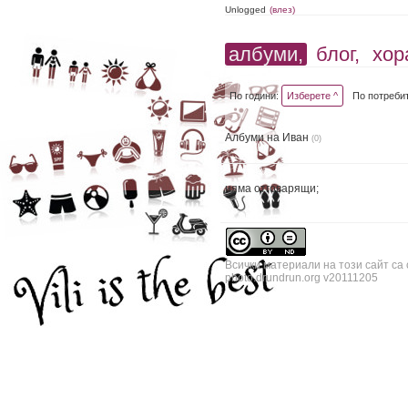
Unlogged
(влез)
албуми,
блог,
хор
По години:
Изберете ^
По потреби
Албуми на Иван
(0)
няма отговарящи;
Всички материали на този сайт са
photo.drundrun.org v20111205