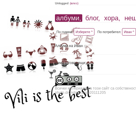
Unlogged
(влез)
албуми,
блог,
хора,
не
По години:
Изберете ^
По потребител:
Иван ^
Албуми на Иван
(0)
няма отговарящи;
Всички материали на този сайт са собственос
photo.drundrun.org v20111205