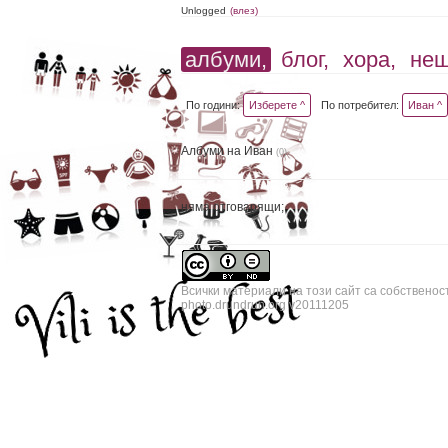
Unlogged
(влез)
албуми,
блог,
хора,
не
По години:
Изберете ^
По потребител:
Иван ^
Албуми на Иван
(0)
няма отговарящи;
Всички материали на този сайт са собственос
photo.drundrun.org v20111205