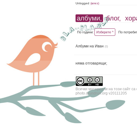
Unlogged
(влез)
албуми,
блог,
хор
По години:
Изберете ^
По потреби
Албуми на Иван
(0)
няма отговарящи;
Всички материали на този сайт са
photo.drundrun.org v20111205