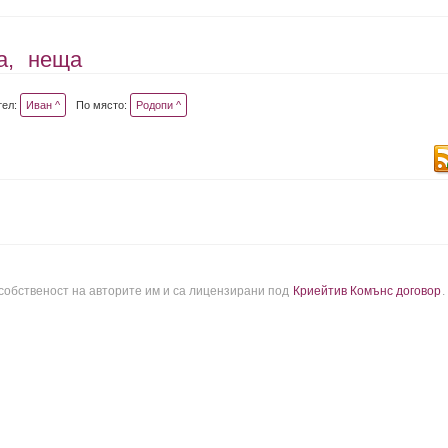
а,
неща
тел:
Иван ^
По място:
Родопи ^
 собственост на авторите им и са лицензирани под
Криейтив Комънс договор
.