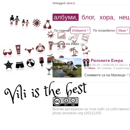
Unlogged
(влез)
албуми,
блог,
хора,
не
По години:
Изберете ^
По потребител:
Иван ^
Албуми на Иван
(1)
На Рилските Езера
2008-08-30 / 2008-08-31 място:
от
Иван
, 64 снимки, 0 коментар
Снимките са на Магинци -“
Всички материали на този сайт са собственос
photo.drundrun.org v20111205