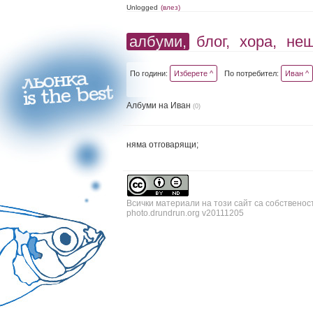
Unlogged
(влез)
албуми,
блог,
хора,
не
По години:
Изберете ^
По потребител:
Иван ^
Албуми на Иван
(0)
няма отговарящи;
Всички материали на този сайт са собственос
photo.drundrun.org v20111205