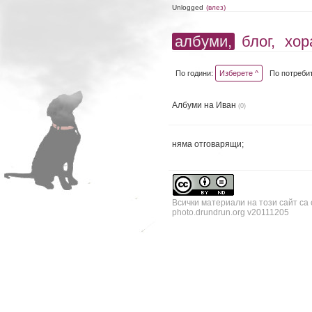
Unlogged
(влез)
албуми,
блог,
хор
По години:
Изберете ^
По потреби
Албуми на Иван
(0)
няма отговарящи;
Всички материали на този сайт са
photo.drundrun.org v20111205