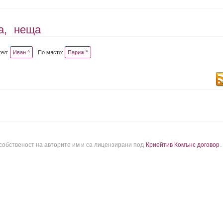
а,
неща
тел:
Иван ^
По място:
Париж ^
 собственост на авторите им и са лицензирани под
Криейтив Комънс договор
.