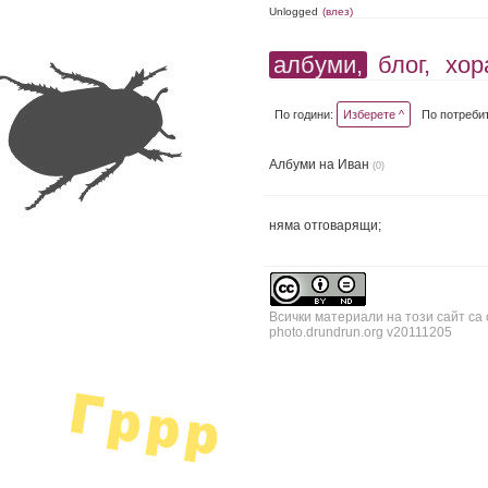
Unlogged
(влез)
албуми,
блог,
хор
По години:
Изберете ^
По потреби
Албуми на Иван
(0)
няма отговарящи;
Всички материали на този сайт са
photo.drundrun.org v20111205