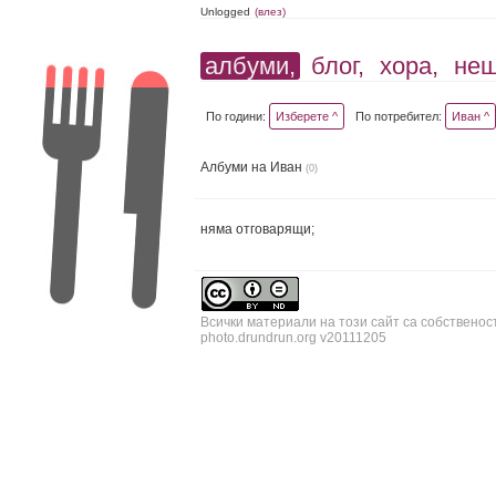
Unlogged
(влез)
албуми,
блог,
хора,
не
По години:
Изберете ^
По потребител:
Иван ^
Албуми на Иван
(0)
няма отговарящи;
Всички материали на този сайт са собственос
photo.drundrun.org v20111205