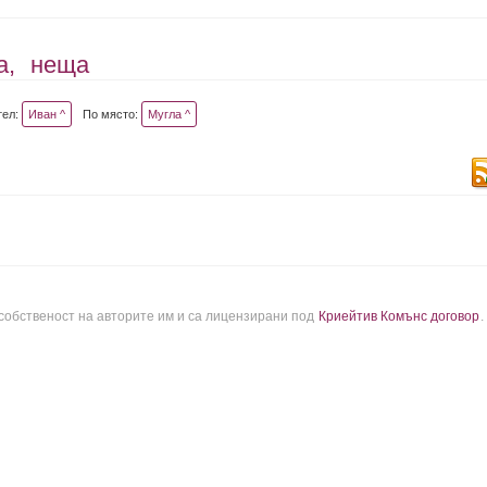
а,
неща
тел:
Иван ^
По място:
Мугла ^
 собственост на авторите им и са лицензирани под
Криейтив Комънс договор
.