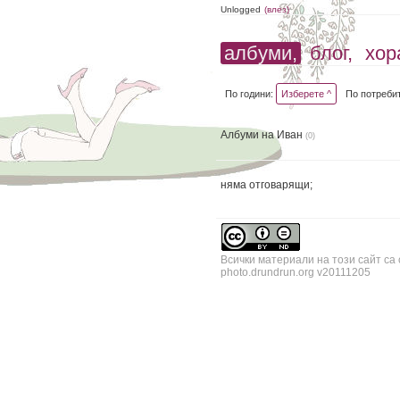
Unlogged
(влез)
албуми,
блог,
хор
По години:
Изберете ^
По потреби
Албуми на Иван
(0)
няма отговарящи;
Всички материали на този сайт са
photo.drundrun.org v20111205