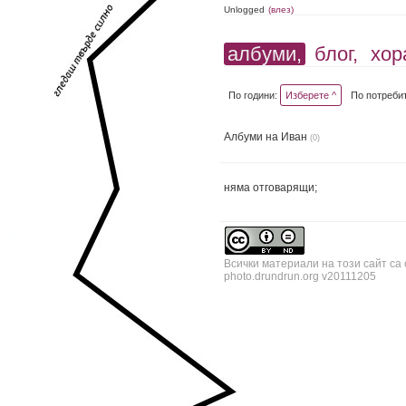
Unlogged
(влез)
албуми,
блог,
хор
По години:
Изберете ^
По потреби
Албуми на Иван
(0)
няма отговарящи;
Всички материали на този сайт са
photo.drundrun.org v20111205