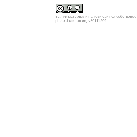
Всички материали на този сайт са собственос
photo.drundrun.org v20111205