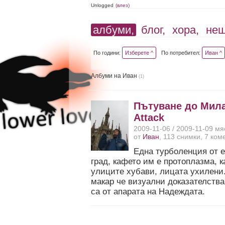
Unlogged
(влез)
албуми,
блог,
хора,
не
По години:
Изберете ^
По потребител:
Иван ^
Албуми на Иван
(1)
Пътуване до Мила
Attack
2009-11-06 / 2009-11-09 мя
от
Иван
, 113 снимки, 7 ко
Една турболенция от 
град, кафето им е протоплазма, 
улиците хубави, лицата ухилени
макар че визуални доказателства
са от апарата на Надеждата.