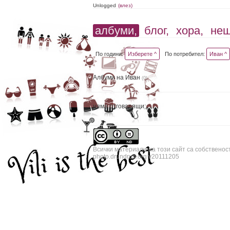
Unlogged
(влез)
албуми,
блог,
хора,
не
По години:
Изберете ^
По потребител:
Иван ^
Албуми на Иван
(0)
няма отговарящи;
Всички материали на този сайт са собственос
photo.drundrun.org v20111205