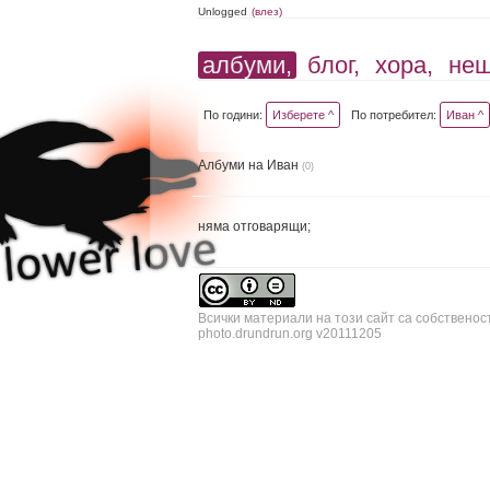
Unlogged
(влез)
албуми,
блог,
хора,
не
По години:
Изберете ^
По потребител:
Иван ^
Албуми на Иван
(0)
няма отговарящи;
Всички материали на този сайт са собственос
photo.drundrun.org v20111205