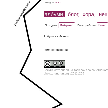
Unlogged
(влез)
албуми,
блог,
хора,
не
По години:
Изберете ^
По потребител:
Иван ^
Албуми на Иван
(0)
няма отговарящи;
Всички материали на този сайт са собственос
photo.drundrun.org v20111205