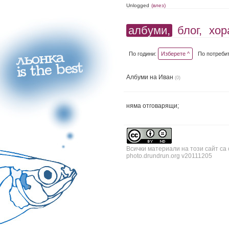
Unlogged
(влез)
албуми,
блог,
хор
По години:
Изберете ^
По потреби
Албуми на Иван
(0)
няма отговарящи;
Всички материали на този сайт са
photo.drundrun.org v20111205