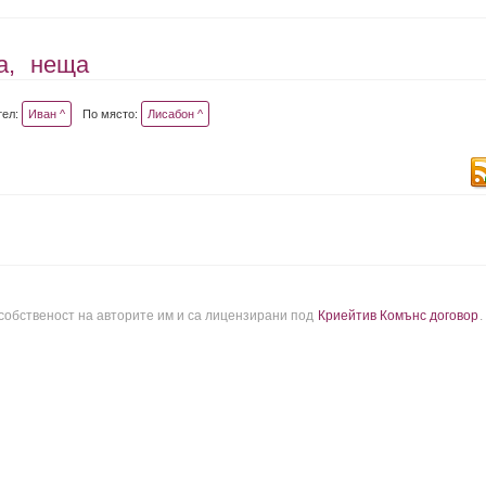
а,
неща
тел:
Иван ^
По място:
Лисабон ^
 собственост на авторите им и са лицензирани под
Криейтив Комънс договор
.