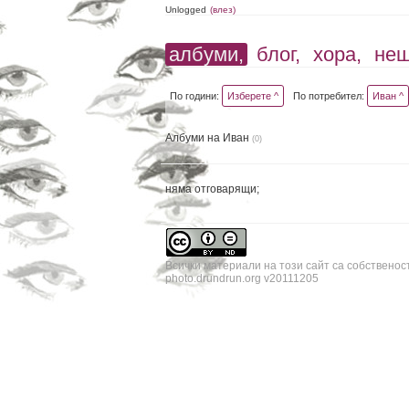
Unlogged
(влез)
албуми,
блог,
хора,
не
По години:
Изберете ^
По потребител:
Иван ^
Албуми на Иван
(0)
няма отговарящи;
Всички материали на този сайт са собственос
photo.drundrun.org v20111205