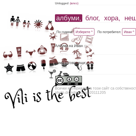
Unlogged
(влез)
албуми,
блог,
хора,
не
По години:
Изберете ^
По потребител:
Иван ^
Албуми на Иван
(0)
няма отговарящи;
Всички материали на този сайт са собственос
photo.drundrun.org v20111205