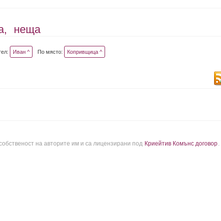
а,
неща
тел:
Иван ^
По място:
Копривщица ^
 собственост на авторите им и са лицензирани под
Криейтив Комънс договор
.