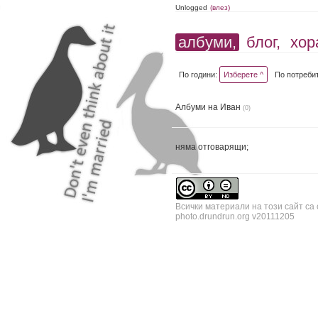
Unlogged
(влез)
албуми,
блог,
хор
По години:
Изберете ^
По потреби
Албуми на Иван
(0)
няма отговарящи;
Всички материали на този сайт са
photo.drundrun.org v20111205