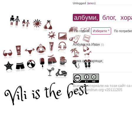
Unlogged
(влез)
албуми,
блог,
хор
По години:
Изберете ^
По потреби
Албуми на Иван
(0)
няма отговарящи;
Всички материали на този сайт са
photo.drundrun.org v20111205