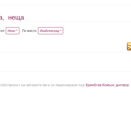
а,
неща
тел:
Иван ^
По място:
Ивайловград ^
 собственост на авторите им и са лицензирани под
Криейтив Комънс договор
.